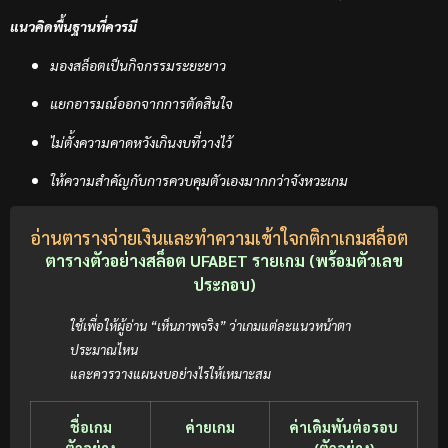
แนวคิดพื้นฐานที่ควรมี
มองสล็อตเป็นกิจกรรมระยะยาว
แยกอารมณ์ออกจากการตัดสินใจ
ไม่ตั้งความคาดหวังเกินงบที่วางไว้
ให้ความสำคัญกับการควบคุมตัวเองมากกว่าจังหวะเกม
อ่านตารางจ่ายเงินและทำความเข้าใจกติกาเกมสล็อต
ตารางตัวอย่างสล็อต UFABET รายเกม (พร้อมตัวเลข
ประกอบ)
ใช้เพื่อให้ผู้อ่าน “เห็นภาพจริง” ว่าเกมแต่ละแนวหน้าตา
ประมาณไหน
และควรวางแผนงบอย่างไรให้เหมาะสม
ชื่อเกม
ค่ายเกม
ค่าเดิมพันต่อรอบ