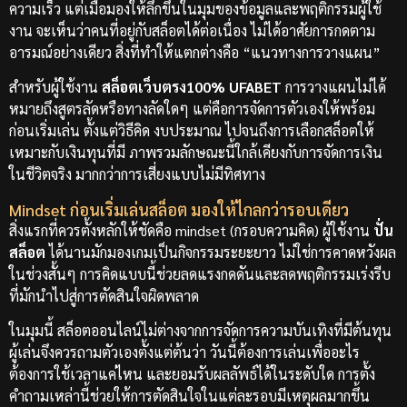
ความเร็ว แต่เมื่อมองให้ลึกขึ้นในมุมของข้อมูลและพฤติกรรมผู้ใช้
งาน จะเห็นว่าคนที่อยู่กับสล็อตได้ต่อเนื่อง ไม่ได้อาศัยการกดตาม
อารมณ์อย่างเดียว สิ่งที่ทำให้แตกต่างคือ “แนวทางการวางแผน”
สำหรับผู้ใช้งาน
สล็อตเว็บตรง100% UFABET
การวางแผนไม่ได้
หมายถึงสูตรลัดหรือทางลัดใดๆ แต่คือการจัดการตัวเองให้พร้อม
ก่อนเริ่มเล่น ตั้งแต่วิธีคิด งบประมาณ ไปจนถึงการเลือกสล็อตให้
เหมาะกับเงินทุนที่มี ภาพรวมลักษณะนี้ใกล้เคียงกับการจัดการเงิน
ในชีวิตจริง มากกว่าการเสี่ยงแบบไม่มีทิศทาง
Mindset ก่อนเริ่มเล่นสล็อต มองให้ไกลกว่ารอบเดียว
สิ่งแรกที่ควรตั้งหลักให้ชัดคือ mindset (กรอบความคิด) ผู้ใช้งาน
ปั่น
สล็อต
ได้นานมักมองเกมเป็นกิจกรรมระยะยาว ไม่ใช่การคาดหวังผล
ในช่วงสั้นๆ การคิดแบบนี้ช่วยลดแรงกดดันและลดพฤติกรรมเร่งรีบ
ที่มักนำไปสู่การตัดสินใจผิดพลาด
ในมุมนี้ สล็อตออนไลน์ไม่ต่างจากการจัดการความบันเทิงที่มีต้นทุน
ผู้เล่นจึงควรถามตัวเองตั้งแต่ต้นว่า วันนี้ต้องการเล่นเพื่ออะไร
ต้องการใช้เวลาแค่ไหน และยอมรับผลลัพธ์ได้ในระดับใด การตั้ง
คำถามเหล่านี้ช่วยให้การตัดสินใจในแต่ละรอบมีเหตุผลมากขึ้น