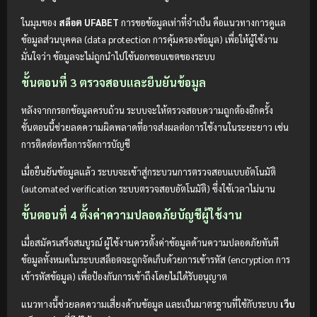
ในมุมของ
สล็อต UFABET
การขอข้อมูลเท่าที่จำเป็น คือแนวทางการดูแล
ข้อมูลส่วนบุคคล (data protection การคุ้มครองข้อมูล) เพื่อให้ผู้ใช้งาน
มั่นใจว่า ข้อมูลจะไม่ถูกนำไปใช้นอกขอบเขตของระบบ
ขั้นตอนที่ 3 ตรวจสอบและยืนยันข้อมูล
หลังจากกรอกข้อมูลครบถ้วน ระบบจะให้ตรวจสอบความถูกต้องอีกครั้ง
ขั้นตอนนี้ช่วยลดความผิดพลาดที่อาจส่งผลต่อการใช้งานในระยะยาว เช่น
การติดต่อหรือการจัดการบัญชี
เมื่อยืนยันข้อมูลแล้ว ระบบจะเข้าสู่กระบวนการตรวจสอบแบบอัตโนมัติ
(automated verification ระบบตรวจสอบอัตโนมัติ) ซึ่งใช้เวลาไม่นาน
ขั้นตอนที่ 4 ตั้งค่าความปลอดภัยบัญชีผู้ใช้งาน
เมื่อสมัครเสร็จสมบูรณ์ ผู้ใช้งานควรตั้งค่าข้อมูลด้านความปลอดภัยทันที
ข้อมูลทั้งหมดในระบบสล็อตจะถูกจัดเก็บด้วยการเข้ารหัส (encryption การ
เข้ารหัสข้อมูล) เพื่อป้องกันการเข้าถึงโดยไม่ได้รับอนุญาต
แนวทางนี้ช่วยลดความเสี่ยงด้านข้อมูล และเป็นมาตรฐานที่ใช้กับระบบ
เว็บ