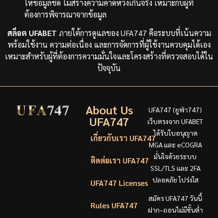
ให้ข้อมูลชัด ไม่สร้างความคาดหวังเกินจริง เหมาะกับผู้ที่
ต้องการพิจารณาจากข้อมูล
สล็อต UFABET
ภายใต้การดูแลของ UFA747 คือระบบที่เน้นความ
พร้อมใช้งาน ความต่อเนื่อง และการจัดการที่ผู้ใช้งานควบคุมได้เอง
เหมาะสำหรับผู้ที่ต้องการความมั่นใจและโครงสร้างที่ตรวจสอบได้ใน
ปัจจุบัน
About Us
UFA747 (ยูฟ่า747)
UFA747
เว็บตรงจาก UFABET
ได้รับใบอนุญาต
เกี่ยวกับเรา UFA747
MGA และ eCOGRA
มั่นใจด้วยระบบ
ติดต่อเรา UFA747
SSL/TLS และ 2FA
ปลอดภัย โปร่งใส
UFA747 Licenses
สมัคร UFA747 วันนี้
Rules UFA747
ฝาก–ถอนไม่มีขั้นต่ำ