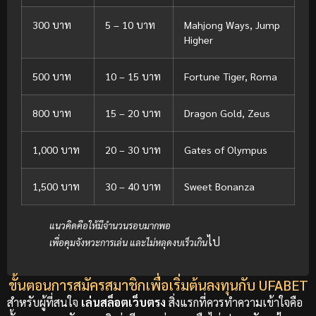
300 บาท
5 – 10 บาท
Mahjong Ways, Jump
Higher
500 บาท
10 – 15 บาท
Fortune Tiger, Roma
800 บาท
15 – 20 บาท
Dragon Gold, Zeus
1,000 บาท
20 – 30 บาท
Gates of Olympus
1,500 บาท
30 – 40 บาท
Sweet Bonanza
แนวคิดคือให้มีจำนวนรอบมากพอ
ไป
เพื่อคุมจังหวะการเล่น และไม่หลุดงบเร็วเกิน
ขั้นตอนการสมัครสมาชิกเพื่อเริ่มต้นลงทุนกับ UFABET
สำหรับผู้ที่สนใจ
เล่นสล็อตเว็บตรง
สิ่งแรกที่ควรทำความเข้าใจคือ