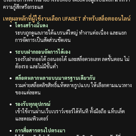
ความรู้สึกหรือกระแส
เหตุผลหลักที่ผู้ใช้งานเลือก UFABET สำหรับสล็อตออนไลน์
โครงสร้างมั่นคง
ระบบถูกดูแลภายใต้แบรนด์ใหญ่ ทำงานต่อเนื่อง และแยก
การจัดการเป็นสัดส่วนชัดเจน
ระบบฝากถอนจัดการได้เอง
รองรับฝากออโต้ ถอนออโต้ และสล็อตวอเลท ลดขั้นตอน ไม่
ต้องรอ และไม่มีขั้นต่ำ
สล็อตหลากหลายบนมาตรฐานเดียวกัน
รวมค่ายสล็อตลิขสิทธิ์แท้หลายรูปแบบ ให้เลือกตามแนวทาง
ของแต่ละคน
รองรับทุกอุปกรณ์
เข้าใช้งานผ่านเว็บเบราว์เซอร์ได้ทันที ทั้งมือถือ แท็บเล็ต
และคอมพิวเตอร์
การสื่อสารตรงไปตรงมา