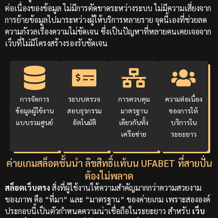
ต่อเนื่องของข้อมูล ไม่มีการตัดขาดระหว่างระบบ ไม่มีความเสี่ยงจาก
การย้ายข้อมูลไปมาระหว่างผู้ให้บริการหลายราย จุดนี้เองที่ช่วยลด
ความกังวลเรื่องความไม่ชัดเจน ซึ่งเป็นปัญหาที่หลายคนเคยเจอจาก
เว็บที่ไม่มีโครงสร้างรองรับชัดเจน
การจัดการ
ระบบตรวจ
การควบคุม
ความต่อเนื่อง
ข้อมูลผู้ใช้งาน
สอบธุรกรรม
มาตรฐาน
ของการให้
แบบรวมศูนย์
อัตโนมัติ
เดียวกันทั้ง
บริการใน
เครือข่าย
ระยะยาว
ค่ายเกมสล็อตชั้นนำ ลิขสิทธิ์แท้บน UFABET ที่สายปั่น
ต้องไม่พลาด
สล็อตเว็บตรง
สิ่งที่ผู้ใช้งานให้ความสำคัญมากกว่าความสวยงาม
ของภาพ คือ “ที่มา” และ “มาตรฐาน” ของค่ายเกม เพราะสององค์
ประกอบนี้เป็นตัวกำหนดความน่าเชื่อถือในระยะยาว สำหรับ
เว็บ