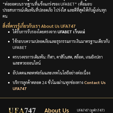
“ต่อยอดบนรากฐานที่แข็งแกร่งของ UFABET” เพื่อมอบ
ประสบการณ์เดิมพันที่ปลอดภัย โปร่งใส และดีที่สุดให้กับผู้เล่นทุก
คน
สิ่งที่ควรรู้เกี่ยวกับเรา About Us UFA747
ได้รับการรับรองโดยตรงจาก
UFABET เว็บแม่
ใช้ระบบความปลอดภัยและธุรกรรมการเงินมาตรฐานเดียวกับ
UFABET
ครบวงจรการเดิมพัน: กีฬา, คาสิโนสด, สล็อต, เกมยิงปลา
และหวยออนไลน์
อัปเดตแพลตฟอร์มและเทคโนโลยีอย่างต่อเนื่อง
บริการลูกค้าตลอด 24 ชั่วโมงผ่านทุกช่องทาง
Contact Us
UFA747
About Us
UFA747 (ยูฟ่า747)