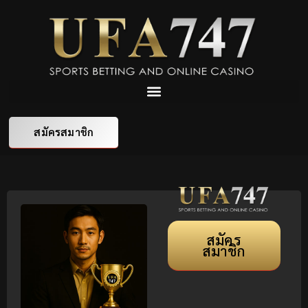
สมัครสมาชิก
เกี่ยวกับเรา UFA747
About Us เว็บตรงมั่นคง
ครบทุกเกมเดิมพัน
สมัคร
สมาชิก
ออนไลน์