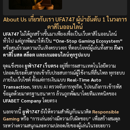
About Us เกี่ยวกับเรา UFA747 ผู้นำอันดับ 1 ในวงการ
คาสิโนออนไลน์
UFA747
ไม่ได้ถูกสร้างขึ้นมาเพียงเพื่อเป็นเว็บคาสิโนออนไลน์
ทั่วไป แต่ถูกพัฒนาให้เป็น
“One-Stop Gaming Ecosystem”
หรือศูนย์รวมความบันเทิงครบวงจร ที่ตอบโจทย์ผู้เล่นทั้งสาย
กีฬา
คาสิโนสด สล็อต และเกมออนไลน์ทุกรูปแบบ
จุดแข็งของ
ยูฟ่า747 เว็บตรง
อยู่ที่การผสานเทคโนโลยีความ
ปลอดภัยระดับสากลเข้ากับประสบการณ์ผู้ใช้งานที่ลื่นไหล ทุกระบบ
ภายในเว็บไซต์ ตั้งแต่การเงินแบบ
Real-Time Auto
Transaction
, ระบบ AI ตรวจจับการทุจริต, ไปจนถึงการเข้ารหัส
ข้อมูลด้วยมาตรฐานธนาคาร ล้วนถูกพัฒนาโดยทีมเทคนิคของ
UFABET Company
โดยตรง
นอกจากนี้
ยูฟ่า747
ยังให้ความสำคัญกับแนวคิด
Responsible
Gaming
หรือ “การเล่นอย่างมีความรับผิดชอบ” เพื่อสร้างสมดุล
ระหว่างความสนุกและความปลอดภัยของผู้เล่นในระยะยาว