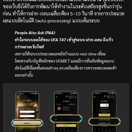
ของเว็บจึงได้รับการพัฒนาให้ทำงานในระดับเสถียรสูงขึ้นกว่ารุ่น
ก่อน ทำให้การฝาก–ถอนเฉลี่ยเพียง 5–10 วินาที จากการประมวล
ผลแบบอัตโนมัติ (auto-processing) แบบเต็มระบบ
People Also Ask (PAA)
ทำไมระบบออโต้ของ UFA 747 เข้าสู่ระบบ ฝาก-ถอน จึงเร็ว
กว่าหลายเว็บไซต์
เพราะใช้ระบบประมวลผลหลังบ้านแบบ real-time เชื่อม
โดยตรงกับบัญชีหลักของ UFABET และมีการยืนยันข้อมูลแบบ
อัตโนมัติที่ลดขั้นตอนต่างๆ ลง เหลือเพียงการตรวจสอบยอดเข้า
ออกเท่านั้น