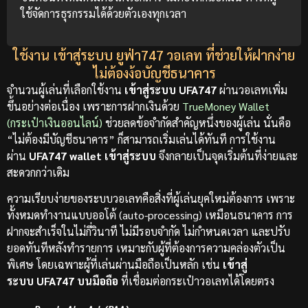
ใช้จัดการธุรกรรมได้ด้วยตัวเองทุกเวลา
ใช้งาน เข้าสู่ระบบ ยูฟ่า747 วอเลท ที่ช่วยให้ฝากง่าย
ไม่ต้องง้อบัญชีธนาคาร
จำนวนผู้เล่นที่เลือกใช้งาน
เข้าสู่ระบบ UFA747
ผ่านวอเลทเพิ่ม
ขึ้นอย่างต่อเนื่อง เพราะการฝากเงินด้วย
TrueMoney Wallet
(กระเป๋าเงินออนไลน์)
ช่วยลดข้อจำกัดสำคัญหนึ่งของผู้เล่น นั่นคือ
“ไม่ต้องมีบัญชีธนาคาร” ก็สามารถเริ่มเล่นได้ทันที การใช้งาน
ผ่าน
UFA747 wallet เข้าสู่ระบบ
จึงกลายเป็นจุดเริ่มต้นที่ง่ายและ
สะดวกกว่าเดิม
ความเรียบง่ายของระบบวอเลทคือสิ่งที่ผู้เล่นยุคใหม่ต้องการ เพราะ
ทั้งหมดทำงานแบบออโต้ (auto-processing) เหมือนธนาคาร การ
ฝากจะสำเร็จในไม่กี่วินาที ไม่มีรอบจำกัด ไม่กำหนดเวลา และปรับ
ยอดทันทีหลังทำรายการ เหมาะกับผู้ที่ต้องการความคล่องตัวเป็น
พิเศษ โดยเฉพาะผู้ที่เล่นผ่านมือถือเป็นหลัก เช่น
เข้าสู่
ระบบ
UFA747
บน
มือถือ
ที่เชื่อมต่อกระเป๋าวอเลทได้โดยตรง