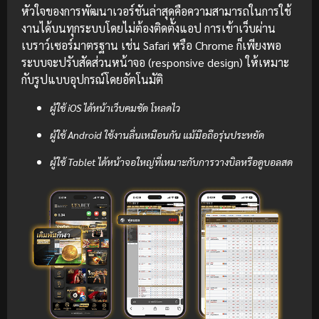
หัวใจของการพัฒนาเวอร์ชันล่าสุดคือความสามารถในการใช้
งานได้บนทุกระบบโดยไม่ต้องติดตั้งแอป การเข้าเว็บผ่าน
เบราว์เซอร์มาตรฐาน เช่น Safari หรือ Chrome ก็เพียงพอ
ระบบจะปรับสัดส่วนหน้าจอ (responsive design) ให้เหมาะ
กับรูปแบบอุปกรณ์โดยอัตโนมัติ
ผู้ใช้ iOS ได้หน้าเว็บคมชัด โหลดไว
ผู้ใช้ Android ใช้งานลื่นเหมือนกัน แม้มือถือรุ่นประหยัด
ผู้ใช้ Tablet ได้หน้าจอใหญ่ที่เหมาะกับการวางบิลหรือดูบอลสด