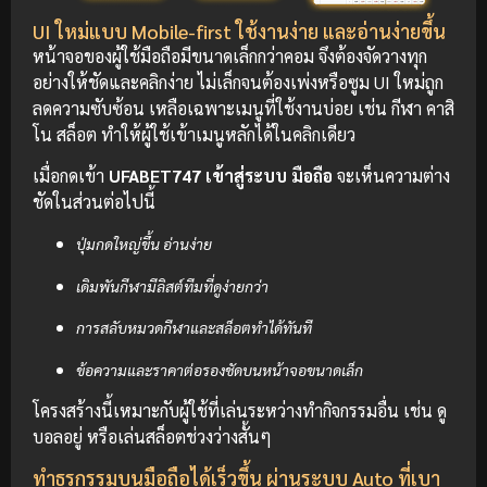
UI ใหม่แบบ Mobile-first ใช้งานง่าย และอ่านง่ายขึ้น
หน้าจอของผู้ใช้มือถือมีขนาดเล็กกว่าคอม จึงต้องจัดวางทุก
อย่างให้ชัดและคลิกง่าย ไม่เล็กจนต้องเพ่งหรือซูม UI ใหม่ถูก
ลดความซับซ้อน เหลือเฉพาะเมนูที่ใช้งานบ่อย เช่น กีฬา คาสิ
โน สล็อต ทำให้ผู้ใช้เข้าเมนูหลักได้ในคลิกเดียว
เมื่อกดเข้า
UFABET747 เข้าสู่ระบบ มือถือ
จะเห็นความต่าง
ชัดในส่วนต่อไปนี้
ปุ่มกดใหญ่ขึ้น อ่านง่าย
เดิมพันกีฬามีลิสต์ทีมที่ดูง่ายกว่า
การสลับหมวดกีฬาและสล็อตทำได้ทันที
ข้อความและราคาต่อรองชัดบนหน้าจอขนาดเล็ก
โครงสร้างนี้เหมาะกับผู้ใช้ที่เล่นระหว่างทำกิจกรรมอื่น เช่น ดู
บอลอยู่ หรือเล่นสล็อตช่วงว่างสั้นๆ
ทำธุรกรรมบนมือถือได้เร็วขึ้น ผ่านระบบ Auto ที่เบา