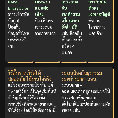
Data
Firewall
การตรวจ
การยืนยัน
Encryption
แบบต่อ
จับ
ตัวตน
(การเข้ารหัส
เนื่อง
พฤติกรรม
เฉพาะบัญชี
ข้อมูล)
ป้องกันการ
เสี่ยงแบบ
ช่วยลด
ป้องกัน
เจาะระบบ
อัตโนมัติ
โอกาสการ
ข้อมูลรั่วไหล
จากภายนอก
เช่น ล็อคอิน
แอบอ้าง
ระหว่างใช้
ซ้ำหลายครั้ง
งาน
หรือ IP
แปลก
วิธีตั้งพาสเวิร์ดให้
ระบบป้องกันธุรกรรม
ปลอดภัย ใช้งานได้จริง
ระหว่างฝาก–ถอน
แม้ระบบจะช่วยป้องกัน แต่
ระบบฝาก–
“พาสเวิร์ด” เป็นจุดเริ่มต้นที่
ถอน
UFA747
ถูกออกแบบให้
สำคัญที่สุด ผู้ใช้ควรตั้ง
ตรวจสอบข้อมูลแบบ
พาสเวิร์ดที่คาดเดายาก แต่
อัตโนมัติและป้องกันความผิด
จำได้ง่าย โดยใช้หลักการดังนี้
พลาด เช่น