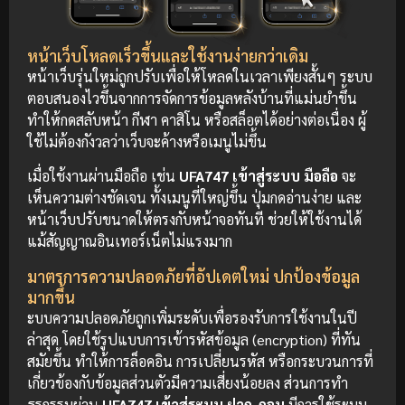
หน้าเว็บโหลดเร็วขึ้นและใช้งานง่ายกว่าเดิม
หน้าเว็บรุ่นใหม่ถูกปรับเพื่อให้โหลดในเวลาเพียงสั้นๆ ระบบ
ตอบสนองไวขึ้นจากการจัดการข้อมูลหลังบ้านที่แม่นยำขึ้น
ทำให้กดสลับหน้า กีฬา คาสิโน หรือสล็อตได้อย่างต่อเนื่อง ผู้
ใช้ไม่ต้องกังวลว่าเว็บจะค้างหรือเมนูไม่ขึ้น
เมื่อใช้งานผ่านมือถือ เช่น
UFA747 เข้าสู่ระบบ มือถือ
จะ
เห็นความต่างชัดเจน ทั้งเมนูที่ใหญ่ขึ้น ปุ่มกดอ่านง่าย และ
หน้าเว็บปรับขนาดให้ตรงกับหน้าจอทันที ช่วยให้ใช้งานได้
แม้สัญญาณอินเทอร์เน็ตไม่แรงมาก
มาตรการความปลอดภัยที่อัปเดตใหม่ ปกป้องข้อมูล
มากขึ้น
ะบบความปลอดภัยถูกเพิ่มระดับเพื่อรองรับการใช้งานในปี
ล่าสุด โดยใช้รูปแบบการเข้ารหัสข้อมูล (encryption) ที่ทัน
สมัยขึ้น ทำให้การล็อคอิน การเปลี่ยนรหัส หรือกระบวนการที่
เกี่ยวข้องกับข้อมูลส่วนตัวมีความเสี่ยงน้อยลง
ส่วนการทำ
ธุรกรรมผ่าน
UFA747 เข้าสู่ระบบ ฝาก-ถอน
มีการใช้ระบบ