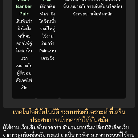
Banker
เลือกเดิม
นั้น เหมาะกับการเล่นสั้น หรือสลับ
Pair
พันว่าฝั่ง
จังหวะจากเดิมพันหลัก
เดิมพันว่า
ใดฝั่งหนึ่ง
ฝั่งใดฝั่ง
จะมีไพ่คู่
หนึ่งจะ
ใช้งาน
ออกไพ่คู่
ง่ายกว่า
ในสองใบ
Pair แบบ
แรก
เจาะฝั่ง
เหมาะกับ
ผู้ที่ชอบ
สังเกตไพ่
เปิด
เทคโนโลยีอัตโนมัติ ระบบช่วยวิเคราะห์ ที่เสริม
ประสบการณ์บาคาร่าให้ทันสมัย
ผู้ใช้งาน
เว็บเดิมพันบาคาร่า
จำนวนมากเริ่มเปลี่ยนวิธีเลือกเว็บ
จากการดูเพียงชื่อหรือกระแส มาเป็นการพิจารณาจากระบบที่ใช้งาน