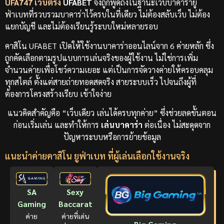
UFA747 เว็บตรง
UFABET
จึงถูกพูดถึงในฐานะเว็บบาคาร่ายู
ฟ่าเบทที่รวบรวมบาคาร่าไว้ครบในที่เดียว ไม่ต้องสลับเว็บ ไม่ต้อง
แยกบัญชี และไม่ต้องเรียนรู้ระบบใหม่หลายรอบ
คาสิโน UFABET เปิดให้ใช้งานบาคาร่าออนไลน์จาก 6 ค่ายหลัก ซึ่ง
ถูกคัดเลือกตามรูปแบบการเล่นจริงของผู้ใช้งาน ไม่ใช่การเพิ่ม
จำนวนค่ายเพื่อโชว์ความเยอะ แต่เป็นการจัดวางค่ายให้ครอบคลุม
ทุกสไตล์ ตั้งแต่สายถ่ายทอดสดจริง สายระบบเร็ว ไปจนถึงผู้ที่
ต้องการโครงสร้างเรียบ เข้าใจง่าย
แนวคิดสำคัญคือ “เว็บเดียว เล่นได้ครบทุกค่าย” ซึ่งช่วยลดขั้นตอน
ก่อนเริ่มเล่น และทำให้การ
เล่นบาคาร่า
ต่อเนื่อง ไม่สะดุดจาก
ปัญหาระบบหรือการย้ายข้อมูล
แนะนำค่ายคาสิโน ยูฟ่าเบท ที่ผู้เล่นเลือกใช้งานจริง
SA
Sexy
Gaming
Baccarat
ค่าย
ค่ายที่เด่น