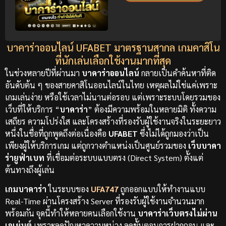
2026
บาคาร่าออนไลน์ UFABET มาตรฐานสากล เกมคาสิโน
ที่นักเล่นเลือกใช้งานมากที่สุด
ในช่วงหลายปีที่ผ่านมา
บาคาร่าออนไลน์
กลายเป็นคำค้นหาที่ติด
อันดับต้น ๆ ของสายคาสิโนออนไลน์ในไทย เหตุผลไม่ใช่แค่เพราะ
เกมเล่นง่าย หรือใช้เวลาไม่นานต่อรอบ แต่เพราะระบบโดยรวมของ
เว็บที่ให้บริการ “
บาคาร่า
” ต้องมีความพร้อมในหลายมิติ ทั้งความ
เสถียร ความโปร่งใส และโครงสร้างที่รองรับผู้ใช้งานจริงในระยะยาว
หนึ่งในชื่อที่ถูกพูดถึงต่อเนื่องคือ
UFABET
ซึ่งไม่ได้ถูกมองว่าเป็น
เพียงผู้ให้บริการเกม แต่ถูกวางตำแหน่งเป็นศูนย์รวมของ
เว็บบาคา
ร่ายูฟ่าเบท
ที่เชื่อมต่อระบบแบบตรง (Direct System) ตั้งแต่
ต้นทางถึงผู้เล่น
เกมบาคาร่า
ในระบบของ
UFA747
ถูกออกแบบให้ทำงานแบบ
Real-Time ผ่านโครงสร้าง Server ที่รองรับผู้ใช้งานจำนวนมาก
พร้อมกัน จุดนี้ทำให้หลายคนเลือกใช้งาน
บาคาร่าเว็บตรงไม่ผ่าน
เอเย่นต์
เพราะลดปัญหาความหน่วง ลดขั้นตอนการฝากถอน และ