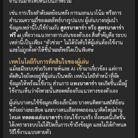
จำนวนมากให้เห็นเป็นภาพรวม
เช่น การเรียงลำดับผลย้อนหลัง การแยกแนวโน้ม หรือการ
คำนวณความถี่ของผลลัพธ์บางรูปแบบ ผู้เล่นบางกลุ่มนำ
ข้อมูลเหล่านี้ไปใช้ร่วมกับ
สูตรบาคาร่า
หรือ
สูตรบาคาร่า
ฟรี ai
เพื่อวางแนวทางการเล่นของตัวเอง
สิ่งสำคัญคือ ระบบ
เหล่านี้เป็นเพียง “ตัวช่วย” ไม่ได้บังคับให้ผู้เล่นต้องใช้งาน
และไม่ถูกตั้งค่าให้ชี้นำผลลัพธ์ใดเป็นพิเศษ
เทคโนโลยีกับการตัดสินใจของผู้เล่น
แม้จะมีระบบช่วยวิเคราะห์และ AI เข้ามาเกี่ยวข้อง แต่การ
ตัดสินใจยังคงอยู่ที่ผู้เล่นเป็นหลัก เทคโนโลยีทำหน้าที่จัด
ข้อมูลให้พร้อมใช้งาน ส่วนการ
แทงบาคาร่า
จะเกิดขึ้นเมื่อผู้
ใช้งานเห็นว่าจังหวะนั้นสอดคล้องกับแนวทางของตัวเอง
ผู้เล่นบางคนใช้ข้อมูลเพียงเล็กน้อย บางคนติดตามสถิติย้อน
หลังอย่างละเอียด และบางคนเลือกทดลองแนวคิดใหม่ผ่าน
โหมด
ทดลองเล่นบาคาร่า
ก่อนใช้งานจริง
ทั้งหมดนี้เกิดขึ้น
ได้เพราะระบบไม่ได้ปิดกั้นการเข้าถึงข้อมูล และไม่ได้กำหนด
วิธีใช้งานแบบตายตัว