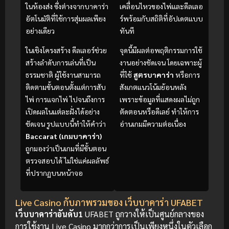
ในห้องส่ง ซึ่งต่างจากบาคาร่า
เคลื่อนไหวของไพ่และดีลเลอ
อัตโนมัติที่ใช้การสุ่มผลเพียง
ร์พร้อมกับสถิติที่อัปเดตแบบ
อย่างเดียว
ทันที
ในเชิงโครงสร้าง ดีลเลอร์ช่วย
จุดนี้มีผลต่อพฤติกรรมการใช้
สร้างลำดับการเล่นที่เป็น
งานอย่างชัดเจน โดยเฉพาะผู้
ธรรมชาติ ผู้ใช้งานสามารถ
ที่ใช้
สูตรบาคาร่า
หรือการ
ติดตามขั้นตอนตั้งแต่การสับ
สังเกตแนวโน้มย้อนหลัง
ไพ่ การแจกไพ่ ไปจนถึงการ
เพราะข้อมูลที่แสดงผลไม่ถูก
เปิดผลในแต่ละฝั่งได้อย่าง
ตัดตอนหรือดีเลย์ ทำให้การ
ชัดเจน รูปแบบนี้ทำให้คำว่า
อ่านเกมมีความต่อเนื่อง
Baccarat (เกมบาคาร่า)
ถูกมองว่าเป็นเกมที่มีขั้นตอน
ตรวจสอบได้ ไม่ใช่แค่ผลลัพธ์
ที่ปรากฏบนหน้าจอ
Live Casino กับภาพรวมของ เว็บบาคาร่า UFABET
เว็บบาคาร่าอันดับ1
UFABET ถูกวางให้เป็นศูนย์กลางของ
การใช้งาน Live Casino มากกว่าการเป็นเพียงหนึ่งในตัวเลือก