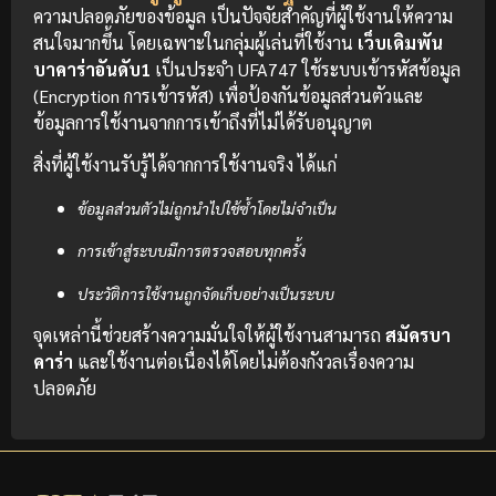
ความปลอดภัยของข้อมูล เป็นปัจจัยสำคัญที่ผู้ใช้งานให้ความ
สนใจมากขึ้น โดยเฉพาะในกลุ่มผู้เล่นที่ใช้งาน
เว็บเดิมพัน
บาคาร่าอันดับ1
เป็นประจำ UFA747 ใช้ระบบเข้ารหัสข้อมูล
(Encryption การเข้ารหัส) เพื่อป้องกันข้อมูลส่วนตัวและ
ข้อมูลการใช้งานจากการเข้าถึงที่ไม่ได้รับอนุญาต
สิ่งที่ผู้ใช้งานรับรู้ได้จากการใช้งานจริง ได้แก่
ข้อมูลส่วนตัวไม่ถูกนำไปใช้ซ้ำโดยไม่จำเป็น
การเข้าสู่ระบบมีการตรวจสอบทุกครั้ง
ประวัติการใช้งานถูกจัดเก็บอย่างเป็นระบบ
จุดเหล่านี้ช่วยสร้างความมั่นใจให้ผู้ใช้งานสามารถ
สมัครบา
คาร่า
และใช้งานต่อเนื่องได้โดยไม่ต้องกังวลเรื่องความ
ปลอดภัย