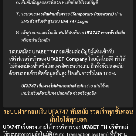
ยืนยันข้อมูลและรหัส OTP เพื่อเปิดใช้งานบัญชี
ระบบจะส่ง
รหัสผ่านชั่วคราว (Temporary Password)
ผ่าน
SMS สำหรับเข้าสู่ระบบ
UFA 747 Login
เข้าสู่ระบบและเริ่มเดิมพันได้ทันทีผ่าน
UFA747 ทางเข้า มือถือ
หรือหน้าเว็บหลัก
ระบบสมัคร
UFABET747
จะเชื่อมต่อบัญชีผู้เล่นเข้ากับ
เซิร์ฟเวอร์หลักของ
UFABET Company
โดยอัตโนมัติ ทำให้
ไม่ต้องสมัครซ้ำหรือโยกเครดิตระหว่างเกม อีกทั้งยังปลอดภัย
ด้วยระบบเข้ารหัสข้อมูลขั้นสูง ป้องกันการรั่วไหล 100%
UFA747 เว็บตรงไม่ผ่านเอเย่นต์
สมัครง่าย เล่นได้ทุก
เกมในเว็บเดียวมั่นคง ปลอดภัย จ่ายจริงทุกบิล
ระบบฝากถอนเงิน UFA747 ทันสมัย รวดเร็วทุกขั้นตอน
มั่นใจได้ทุกยอด
UFA747 เว็บตรง
ภายใต้การบริหารของ
UFABET TH
บริษัทแม่
ใช้ระบบธุรกรรมอัตโนมัติ (Auto Transaction System) ที่ทำงาน