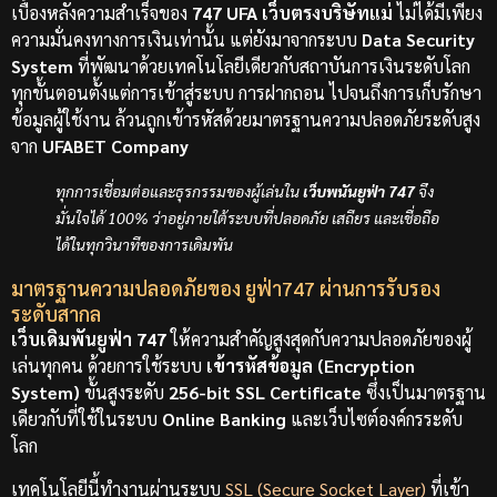
เบื้องหลังความสำเร็จของ
747
UFA
เว็บตรงบริษัทแม่
ไม่ได้มีเพียง
ความมั่นคงทางการเงินเท่านั้น แต่ยังมาจากระบบ
Data Security
System
ที่พัฒนาด้วยเทคโนโลยีเดียวกับสถาบันการเงินระดับโลก
ทุกขั้นตอนตั้งแต่การเข้าสู่ระบบ การฝากถอน ไปจนถึงการเก็บรักษา
ข้อมูลผู้ใช้งาน ล้วนถูกเข้ารหัสด้วยมาตรฐานความปลอดภัยระดับสูง
จาก
UFABET Company
ทุกการเชื่อมต่อและธุรกรรมของผู้เล่นใน
เว็บพนันยูฟ่า 747
จึง
มั่นใจได้ 100% ว่าอยู่ภายใต้ระบบที่ปลอดภัย เสถียร และเชื่อถือ
ได้ในทุกวินาทีของการเดิมพัน
มาตรฐานความปลอดภัยของ ยูฟ่า747 ผ่านการรับรอง
ระดับสากล
เว็บเดิมพันยูฟ่า 747
ให้ความสำคัญสูงสุดกับความปลอดภัยของผู้
เล่นทุกคน ด้วยการใช้ระบบ
เข้ารหัสข้อมูล (Encryption
System)
ขั้นสูงระดับ
256-bit SSL Certificate
ซึ่งเป็นมาตรฐาน
เดียวกับที่ใช้ในระบบ
Online Banking
และเว็บไซต์องค์กรระดับ
โลก
เทคโนโลยีนี้ทำงานผ่านระบบ
SSL (Secure Socket Layer)
ที่เข้า