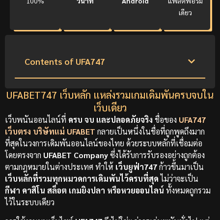
100%
วินาที
Android
แพลตฟอร์ม
เดียว
Contents of UFA747
UFABET747 เว็บหลัก แหล่งรวมเกมเดิมพันครบจบใน
เว็บเดียว
เว็บพนันออนไลน์ที่
ครบ จบ และปลอดภัยจริง
ชื่อของ
UFA747
เว็บตรง บริษัทแม่ UFABET
กลายเป็นหนึ่งในชื่อที่ถูกพูดถึงมาก
ที่สุดในวงการเดิมพันออนไลน์ของไทย ด้วยระบบหลักที่เชื่อมต่อ
โดยตรงจาก
UFABET Company
ซึ่งได้รับการรับรองอย่างถูกต้อง
ตามกฎหมายในต่างประเทศ ทำให้
เว็บยูฟ่า747
ก้าวขึ้นมาเป็น
เว็บหลักที่รวมทุกหมวดการเดิมพันไว้ครบที่สุด
ไม่ว่าจะเป็น
กีฬา คาสิโน สล็อต เกมยิงปลา หรือหวยออนไลน์
ทั้งหมดถูกรวม
ไว้ในระบบเดียว