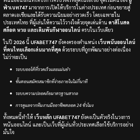
ฟ่าเบท747
มาจากการเปิดให้บริการในต่างประเทศ ก่อนขยายสู่
ตลาดเอเชียและได้รับความนิยมอย่างรวดเร็ว โดยเฉพาะใน
ประเทศไทย ที่ผู้เล่นให้ความไว้วางใจด้วยจุดเด่นด้าน
คาสิโนสด
สล็อต หวย และเดิมพันกีฬาออนไลน์
ครบในเว็บเดียว
ในปี
2026
นี้
UFABET747
ยังคงครองตำแหน่ง
เว็บพนันออนไลน์
ที่คนไทยเลือกเล่นมากที่สุด
ด้วยระบบที่ถูกพัฒนาอย่างต่อเนื่อง
ไม่ว่าจะเป็น
ระบบออโต้ที่รวดเร็วและแม่นยำ
ขั้นตอนสมัครสมาชิกที่ง่ายภายในไม่กี่นาที
ระบบความปลอดภัยมาตรฐานสากล
การดูแลจากทีมงานมืออาชีพตลอด 24 ชั่วโมง
ทั้งหมดนี้ทำให้
เว็บหลัก UFABET747
ยังคงเป็นตัวจริงในวงการ
พนันออนไลน์ และเป็นเว็บที่ผู้เล่นทั่วประเทศเลือกใช้บริการอย่าง
มั่นใจ