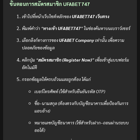
ขั้นตอนการสมัครสมาชิก UFABET747
เข้าไปที่หน้าเว็บไซต์หลักของ
UFABET747 เว็บตรง
พิมพ์คำว่า “
ทางเข้า UFABET747
” ในช่องค้นหาบนเบราว์เซอร์
เลือกลิงก์ทางการของ
UFABET Company
เท่านั้น เพื่อความ
ปลอดภัยของข้อมูล
คลิกปุ่ม “
สมัครสมาชิก (Register Now)
” เพื่อเข้าสู่แบบฟอร์ม
อัตโนมัติ
กรอกข้อมูลให้ครบถ้วนและถูกต้อง ได้แก่
เบอร์โทรศัพท์ (ใช้สำหรับยืนยันรหัส OTP)
ชื่อ–นามสกุล (ต้องตรงกับบัญชีธนาคารเพื่อป้องกันการ
แอบอ้าง)
หมายเลขบัญชีธนาคาร (ใช้สำหรับฝาก–ถอนผ่านระบบ
ออโต้)