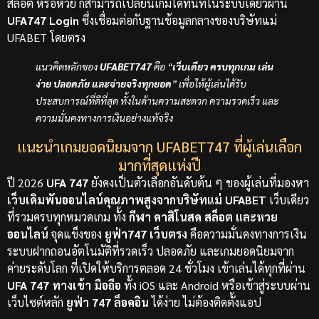
สล็อต หรือหวย ก็สามารถเปลี่ยนเกมได้ทันทีในระบบเดียวผ่าน
UFA747 Login
ซึ่งเชื่อมต่อกับฐานข้อมูลกลางของบริษัทแม่
UFABET โดยตรง
แนวคิดหลักของ
UFABET747
คือ “
เว็บเดียว ครบทุกเกม เล่น
ง่าย ปลอดภัย และจ่ายจริงทุกยอด
” เพื่อให้ผู้เล่นได้รับ
ประสบการณ์ที่ดีที่สุด ทั้งในด้านความสะดวก ความรวดเร็ว และ
ความมั่นคงทางการเงินอย่างแท้จริง
แนะนำเกมยอดนิยมจาก UFABET747 ที่ผู้เล่นเลือก
มากที่สุดแห่งปี
ปี 2026
UFA 747
ยังคงเป็นตัวเลือกอันดับต้น ๆ ของผู้เล่นที่มองหา
เว็บเดิมพันออนไลน์คุณภาพสูงจากบริษัทแม่ UFABET
เว็บเดียว
ที่รวมครบทุกหมวดเกม ทั้ง
กีฬา คาสิโนสด สล็อต และหวย
ออนไลน์
จุดแข็งของ
ยูฟ่า747 เว็บตรง
คือความมั่นคงทางการเงิน
ระบบฝากถอนอัตโนมัติที่รวดเร็ว ปลอดภัย และเกมยอดนิยมจาก
ค่ายระดับโลก ที่เปิดให้บริการตลอด 24 ชั่วโมง
เข้าเล่นได้ทุกที่ผ่าน
UFA 747 ทางเข้า มือถือ
ทั้ง iOS และ Android หรือเข้าสู่ระบบผ่าน
เว็บไซต์หลัก
ยูฟ่า 747 ล็อคอิน
ได้ง่าย ไม่ต้องติดตั้งแอป