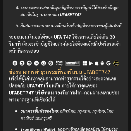
ระบบจะตรวจสอบข้อมูลบัญชีธนาคารที่ผูกไว้ให้ตรงกับข้อมูล
สมาชิกในฐานระบบของ
UFABET747
ยืนยันการถอน ระบบจะโอนเงินเข้าบัญชีธนาคารของผู้เล่นทันที
ระบบถอนเงินออโต้ของ
UFA 747
ใช้เวลาเฉลี่ยไม่เกิน
30
วินาที
เงินจะเข้าบัญชีโดยตรงโดยไม่ต้องแจ้งสลิปหรือรอเจ้า
หน้าที่ตรวจสอบ
ช่องทางการทำธุรกรรมที่รองรับบน UFABET747
เพื่อให้ผู้เล่นทุกกลุ่มสามารถทำธุรกรรมได้อย่างสะดวกและ
ปลอดภัย
UFA747 เว็บหลัก
ภายใต้การดูแลของ
UFABET747 บริษัทแม่
รองรับการฝาก–ถอนผ่านหลายช่อง
ทางมาตรฐานที่เชื่อถือได้
ธนาคารชั้นนำของไทย
: กสิกรไทย, กรุงเทพ, กรุงไทย, ไทย
พาณิชย์ และกรุงศรี
True Money Wallet
: ช่องทางอีวอลเล็ตยอดนิยม ใช้งานง่าย