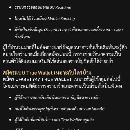
ระบบตรวจสอบยอดแบบ Realtime
โอนเงินได้เร็วเหมือน Mobile Banking
มีชั้นป้องกันข้อมูล (Security Layer) ที่ช่วยลดความเสี่ยงจากการแอบ
อ้างตัวตน
ผู้ใช้จำนวนมากที่ไม่ต้องการแชร์ข้อมูลธนาคารกับเว็บเดิมพันจะรู้สึก
สบายใจกว่ามากเมื่อเลือกสมัครแบบนี้ เพราะช่วยรักษาความเป็น
ส่วนตัวได้ดีและแยกเงินที่ใช้เล่นออกจากบัญชีหลักได้ง่ายกว่า
สมัครแบบ True Wallet เหมาะกับใครบ้าง
สมัคร UFABET747 TRUE WALLET
เหมาะกับผู้ใช้กลุ่มต่อไปนี้
โดยเฉพาะคนที่ต้องการความเร็วและความเป็นส่วนตัวเป็นพิเศษ
ผู้ที่ต้องการแยกเงินเดิมพันออกจากบัญชีธนาคารหลัก
คนที่ไม่ต้องการผูกบัญชีเพราะเหตุผลด้านความปลอดภัย
ผู้ใช้มือถือที่เคยใช้บริการของ True Wallet อยู่แล้ว