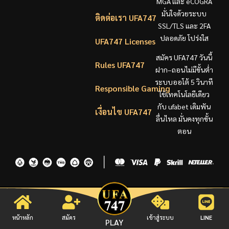
MGA และ eCOGRA
มั่นใจด้วยระบบ
ติดต่อเรา UFA747
SSL/TLS และ 2FA
ปลอดภัย โปร่งใส
UFA747 Licenses
สมัคร UFA747 วันนี้
Rules UFA747
ฝาก–ถอนไม่มีขั้นต่ำ
ระบบออโต้ 5 วินาที
Responsible Gaming
ใช้เทคโนโลยีเดียว
กับ ufabet เดิมพัน
เงื่อนไข UFA747
ลื่นไหล มั่นคงทุกขั้น
ตอน
Copyright 2026 UFA747 COMPANY© All Rights
Reserved.
Contact Us
หน้าหลัก
สมัคร
เข้าสู่ระบบ
LINE
PLAY