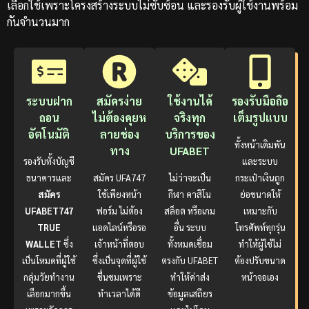
เลือกใช้เพราะโครงสร้างระบบไม่ซับซ้อน และรองรับผู้ใช้งานพร้อม
กันจำนวนมาก
ระบบฝาก
สมัครง่าย
ใช้งานได้
รองรับมือถือ
ถอน
ไม่ต้องคุยห
จริงทุก
เต็มรูปแบบ
อัตโนมัติ
ลายช่อง
บริการของ
ทั้งหน้าเดิมพัน
ทาง
UFABET
รองรับทั้งบัญชี
และระบบ
ธนาคารและ
สมัคร UFA747
ไม่ว่าจะเป็น
กระเป๋าเงินถูก
สมัคร
ใช้เพียงหน้า
กีฬา คาสิโน
ย่อขนาดให้
UFABET747
ฟอร์ม ไม่ต้อง
สล็อต หรือเกม
เหมาะกับ
TRUE
แอดไลน์หรือรอ
อื่น ระบบ
โทรศัพท์ทุกรุ่น
WALLET
ซึ่ง
เจ้าหน้าที่ตอบ
ทั้งหมดเชื่อม
ทำให้ผู้ใช้ไม่
เป็นโหมดที่ผู้ใช้
ซึ่งเป็นจุดที่ผู้ใช้
ตรงกับ UFABET
ต้องปรับขนาด
กลุ่มวัยทำงาน
ชื่นชมเพราะ
ทำให้ค่าส่ง
หน้าจอเอง
เลือกมากขึ้น
ทำเวลาได้ดี
ข้อมูลเสถียร