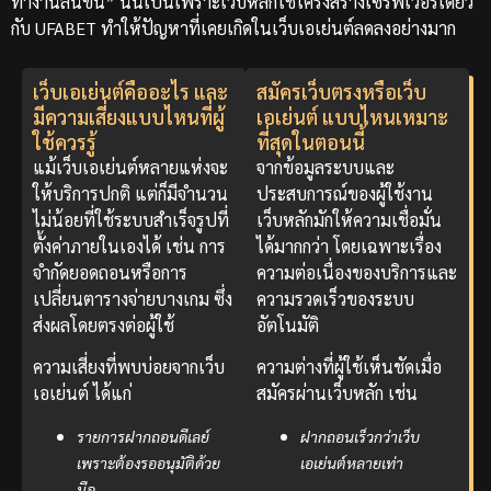
ทำงานลื่นขึ้น” นั่นเป็นเพราะเว็บหลักใช้โครงสร้างเซิร์ฟเวอร์เดียว
กับ UFABET ทำให้ปัญหาที่เคยเกิดในเว็บเอเย่นต์ลดลงอย่างมาก
เว็บเอเย่นต์คืออะไร และ
สมัครเว็บตรงหรือเว็บ
มีความเสี่ยงแบบไหนที่ผู้
เอเย่นต์ แบบไหนเหมาะ
ใช้ควรรู้
ที่สุดในตอนนี้
แม้เว็บเอเย่นต์หลายแห่งจะ
จากข้อมูลระบบและ
ให้บริการปกติ แต่ก็มีจำนวน
ประสบการณ์ของผู้ใช้งาน
ไม่น้อยที่ใช้ระบบสำเร็จรูปที่
เว็บหลักมักให้ความเชื่อมั่น
ตั้งค่าภายในเองได้ เช่น การ
ได้มากกว่า โดยเฉพาะเรื่อง
จำกัดยอดถอนหรือการ
ความต่อเนื่องของบริการและ
เปลี่ยนตารางจ่ายบางเกม ซึ่ง
ความรวดเร็วของระบบ
ส่งผลโดยตรงต่อผู้ใช้
อัตโนมัติ
ความเสี่ยงที่พบบ่อยจากเว็บ
ความต่างที่ผู้ใช้เห็นชัดเมื่อ
เอเย่นต์ ได้แก่
สมัครผ่านเว็บหลัก เช่น
รายการฝากถอนดีเลย์
ฝากถอนเร็วกว่าเว็บ
เพราะต้องรออนุมัติด้วย
เอเย่นต์หลายเท่า
มือ