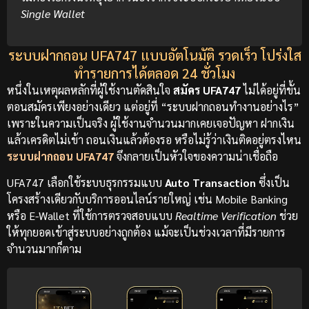
Single Wallet
ระบบฝากถอน UFA747 แบบอัตโนมัติ รวดเร็ว โปร่งใส
ทำรายการได้ตลอด 24 ชั่วโมง
หนึ่งในเหตุผลหลักที่ผู้ใช้งานตัดสินใจ
สมัคร UFA747
ไม่ได้อยู่ที่ขั้น
ตอนสมัครเพียงอย่างเดียว แต่อยู่ที่ “ระบบฝากถอนทำงานอย่างไร”
เพราะในความเป็นจริง ผู้ใช้งานจำนวนมากเคยเจอปัญหา ฝากเงิน
แล้วเครดิตไม่เข้า ถอนเงินแล้วต้องรอ หรือไม่รู้ว่าเงินติดอยู่ตรงไหน
ระบบฝากถอน UFA747
จึงกลายเป็นหัวใจของความน่าเชื่อถือ
UFA747 เลือกใช้ระบบธุรกรรมแบบ
Auto Transaction
ซึ่งเป็น
โครงสร้างเดียวกับบริการออนไลน์รายใหญ่ เช่น Mobile Banking
หรือ E-Wallet ที่ใช้การตรวจสอบแบบ
Realtime Verification
ช่วย
ให้ทุกยอดเข้าสู่ระบบอย่างถูกต้อง แม้จะเป็นช่วงเวลาที่มีรายการ
จำนวนมากก็ตาม