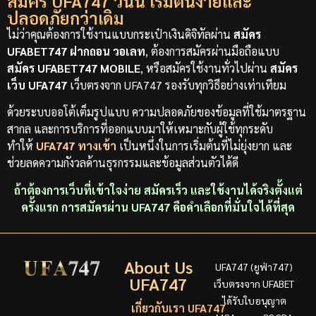
สมัคร UFA747 วันนี้ เริ่มต้นง่ายและ
ปลอดภัยกว่าเดิม
ไม่ว่าคุณต้องการใช้งานแบบกระเป๋าเงินดิจิทัลผ่าน
สมัคร
UFABET747 ฝากถอน วอเลท
, ต้องการสมัครผ่านมือถือแบบ
สมัคร UFABET747 MOBILE
, หรือสมัครใช้งานทั่วไปผ่าน
สมัคร
เว็บ UFA747
เว็บตรงจาก UFA747 รองรับทุกวิธีอย่างเท่าเทียม
ด้วยระบบออโต้เต็มรูปแบบ ความปลอดภัยของข้อมูลที่ใช้มาตรฐาน
สากล และการบริการที่ออกแบบมาให้เหมาะกับผู้ใช้ทุกระดับ
ทำให้
UFA747 ทางเข้า
เป็นหนึ่งในการเริ่มต้นที่ไม่ยุ่งยาก และ
ช่วยลดความกังวลด้านธุรกรรมและข้อมูลส่วนตัวได้ดี
ถ้าต้องการเว็บที่เข้าใจง่าย สมัครเร็ว และใช้งานได้จริงตั้งแต่
ครั้งแรก การสมัครผ่าน UFA747 คือคำเลือกที่มั่นใจได้ที่สุด
About Us
UFA747 (ยูฟ่า747)
UFA747
เว็บตรงจาก UFABET
ได้รับใบอนุญาต
เกี่ยวกับเรา UFA747