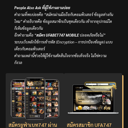
People Also Ask ที่ผู้ใช้งานถามบ่อย
คำถามที่พบบ่อยคือ “สมัครผ่านมือถือกับคอมพิวเตอร์ ข้อมูลต่างกัน
ไหม” คำอธิบายคือ ข้อมูลสมาชิกเป็นชุดเดียวกัน เข้าจากอุปกรณ์ใด
ก็เห็นข้อมูลเดียวกัน
อีกคำถามคือ “
สมัคร UFABET747 MOBILE
ปลอดภัยหรือไม่”
ระบบเว็บหลักใช้การเข้ารหัส (Encryption – การปกป้องข้อมูล) แบบ
เดียวกับคอมพิวเตอร์
คำถามเหล่านี้ช่วยให้ผู้ใช้งานตัดสินใจจากข้อเท็จจริง ไม่ใช่ความ
กังวล
สมัครยูฟ่าเบท747 ผ่าน
สมัครสมาชิก UFA747