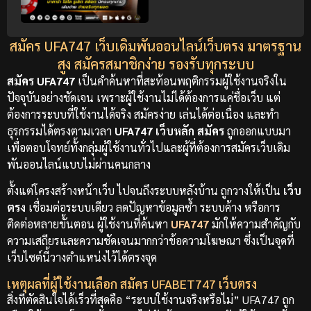
สมัคร UFA747 เว็บเดิมพันออนไลน์เว็บตรง มาตรฐาน
สูง สมัครสมาชิกง่าย รองรับทุกระบบ
สมัคร UFA747
เป็นคำค้นหาที่สะท้อนพฤติกรรมผู้ใช้งานจริงใน
ปัจจุบันอย่างชัดเจน เพราะผู้ใช้งานไม่ได้ต้องการแค่ชื่อเว็บ แต่
ต้องการระบบที่ใช้งานได้จริง สมัครง่าย เล่นได้ต่อเนื่อง และทำ
ธุรกรรมได้ตรงตามเวลา
UFA747 เว็บหลัก สมัคร
ถูกออกแบบมา
เพื่อตอบโจทย์ทั้งกลุ่มผู้ใช้งานทั่วไปและผู้ที่ต้องการสมัครเว็บเดิม
พันออนไลน์แบบไม่ผ่านคนกลาง
ตั้งแต่โครงสร้างหน้าเว็บ ไปจนถึงระบบหลังบ้าน ถูกวางให้เป็น
เว็บ
ตรง
เชื่อมต่อระบบเดียว ลดปัญหาข้อมูลซ้ำ ระบบค้าง หรือการ
ติดต่อหลายขั้นตอน ผู้ใช้งานที่ค้นหา
UFA747
มักให้ความสำคัญกับ
ความเสถียรและความชัดเจนมากกว่าข้อความโฆษณา ซึ่งเป็นจุดที่
เว็บไซต์นี้วางตำแหน่งไว้ได้ตรงจุด
เหตุผลที่ผู้ใช้งานเลือก สมัคร UFABET747 เว็บตรง
สิ่งที่ตัดสินใจได้เร็วที่สุดคือ “ระบบใช้งานจริงหรือไม่” UFA747 ถูก