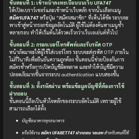
ขั้นตอนที่ 1: เข้าหน้าลงทะเบียนบนเว็บ UFA747
ให้เปิดเบราว์เซอร์และเข้าหน้าเว็บหลัก จากนั้นเลือกเมนู
สมัครUFA747
หรือปุ่ม “สมัครสมาชิก” ที่เห็นได้ชัด ระบบจะ
พาเข้าสู่หน้ากรอกข้อมูลอัตโนมัติ ผู้ใช้ไม่ต้องค้นหาเมนูซ้ำ
หลายรอบ ทำให้เริ่มต้นได้รวดเร็วกว่าเว็บเอเย่นต์ทั่วไป
ขั้นตอนที่ 2: กรอกเบอร์โทรศัพท์และรับรหัส OTP
หน้าถัดมาจะให้ผู้ใช้ใส่เบอร์โทร ระบบจะส่งรหัส OTP ภายใน
ไม่กี่วินาทีเพื่อยืนยันความถูกต้อง ขั้นตอนนี้ช่วยป้องกันการ
สมัครซ้ำหรือการเปิดบัญชีผิดพลาด และทำให้บัญชีมีความ
ปลอดภัยมากขึ้นจากระบบ
authentication
แบบสองชั้น
ขั้นตอนที่ 3: ตั้งรหัสผ่าน พร้อมข้อมูลบัญชีที่ต้องการใช้
ฝากถอน
ขั้นตอนนี้ถือเป็นหัวใจหลักของระบบอัตโนมัติ เพราะผู้ใช้
สามารถเลือกได้ทั้ง
บัญชีธนาคารทุกธนาคาร
หรือใช้งาน
สมัคร UFABET747 ฝากถอน วอเลท
สำหรับคนที่ใช้