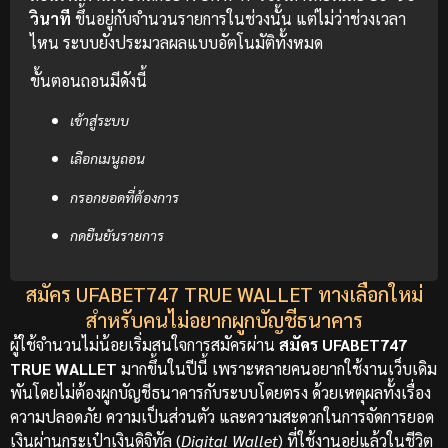
วินาที
ขึ้นอยู่กับจำนวนรายการในช่วงนั้น แต่ไม่ว่าช่วงเวลา
ไหน ระบบยังประมวลผลแบบอัตโนมัติทั้งหมด
ขั้นตอนถอนมีดังนี้
เข้าสู่ระบบ
เลือกเมนูถอน
กรอกยอดที่ต้องการ
กดยืนยันรายการ
สมัคร UFABET747 TRUE WALLET ทางเลือกใหม่
สำหรับคนไม่อยากผูกบัญชีธนาคาร
ผู้ใช้จำนวนไม่น้อยเริ่มสนใจการสมัครผ่าน
สมัคร UFABET747
TRUE WALLET
มากขึ้นในปีนี้ เพราะหลายคนอยากใช้งานเว็บเดิม
พันโดยไม่ต้องผูกบัญชีธนาคารกับระบบโดยตรง ด้วยเหตุผลทั้งเรื่อง
ความปลอดภัย ความเป็นส่วนตัว และความสะดวกในการจัดการยอด
เงินผ่านกระเป๋าเงินดิจิทัล (
Digital Wallet
) ที่ใช้งานอยู่แล้วในชีวิต