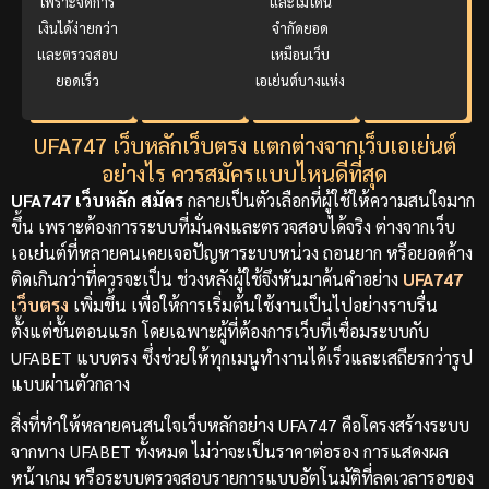
เพราะจัดการ
และไม่โดน
เงินได้ง่ายกว่า
จำกัดยอด
และตรวจสอบ
เหมือนเว็บ
ยอดเร็ว
เอเย่นต์บางแห่ง
UFA747 เว็บหลักเว็บตรง แตกต่างจากเว็บเอเย่นต์
อย่างไร ควรสมัครแบบไหนดีที่สุด
UFA747 เว็บหลัก สมัคร
กลายเป็นตัวเลือกที่ผู้ใช้ให้ความสนใจมาก
ขึ้น เพราะต้องการระบบที่มั่นคงและตรวจสอบได้จริง ต่างจากเว็บ
เอเย่นต์ที่หลายคนเคยเจอปัญหาระบบหน่วง ถอนยาก หรือยอดค้าง
ติดเกินกว่าที่ควรจะเป็น ช่วงหลังผู้ใช้จึงหันมาค้นคำอย่าง
UFA747
เว็บตรง
เพิ่มขึ้น เพื่อให้การเริ่มต้นใช้งานเป็นไปอย่างราบรื่น
ตั้งแต่ขั้นตอนแรก โดยเฉพาะผู้ที่ต้องการเว็บที่เชื่อมระบบกับ
UFABET แบบตรง ซึ่งช่วยให้ทุกเมนูทำงานได้เร็วและเสถียรกว่ารูป
แบบผ่านตัวกลาง
สิ่งที่ทำให้หลายคนสนใจเว็บหลักอย่าง UFA747 คือโครงสร้างระบบ
จากทาง UFABET ทั้งหมด ไม่ว่าจะเป็นราคาต่อรอง การแสดงผล
หน้าเกม หรือระบบตรวจสอบรายการแบบอัตโนมัติที่ลดเวลารอของ